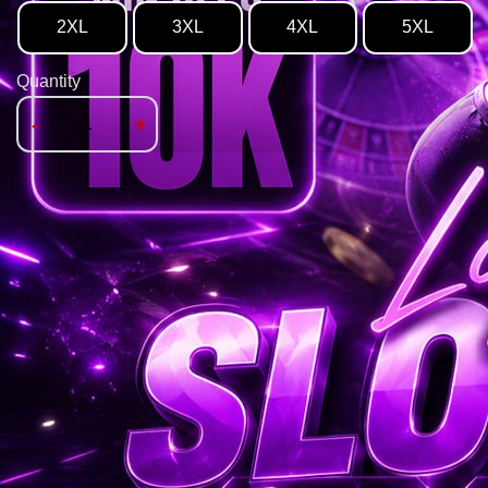
2XL
3XL
4XL
5XL
Quantity
-
+