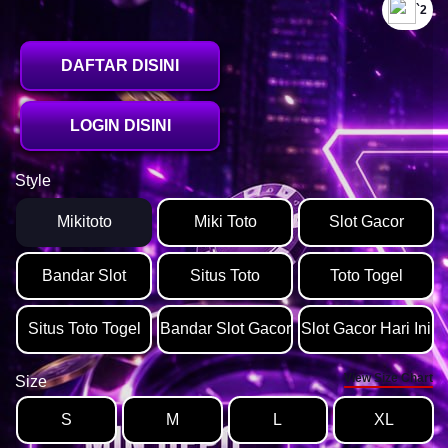
`2
DAFTAR DISINI
LOGIN DISINI
Style
Mikitoto
Miki Toto
Slot Gacor
Bandar Slot
Situs Toto
Toto Togel
Situs Toto Togel
Bandar Slot Gacor
Slot Gacor Hari Ini
View Size Chart
Size
S
M
L
XL