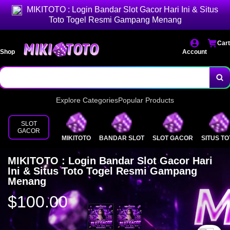
MIKITOTO : Login Bandar Slot Gacor Hari Ini & Situs
Toto Togel Resmi Gampang Menang
Cart
Shop
Account
Explore Categories
Popular Products
SLOT
GACOR
MIKITOTO
BANDAR SLOT
SLOT GACOR
SITUS TO
MIKITOTO : Login Bandar Slot Gacor Hari
Ini & Situs Toto Togel Resmi Gampang
Menang
$100.00