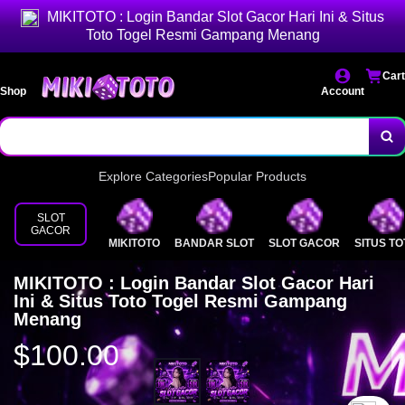
MIKITOTO : Login Bandar Slot Gacor Hari Ini & Situs
Toto Togel Resmi Gampang Menang
Cart
Shop
Account
Explore Categories
Popular Products
SLOT
GACOR
MIKITOTO
BANDAR SLOT
SLOT GACOR
SITUS TO
MIKITOTO : Login Bandar Slot Gacor Hari
Ini & Situs Toto Togel Resmi Gampang
Menang
$100.00