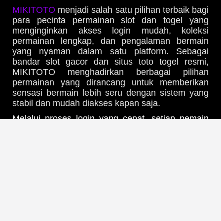
MIKITOTO
menjadi salah satu pilihan terbaik bagi
para pecinta permainan slot dan togel yang
menginginkan akses login mudah, koleksi
permainan lengkap, dan pengalaman bermain
yang nyaman dalam satu platform. Sebagai
bandar slot gacor dan situs toto togel resmi,
MIKITOTO menghadirkan berbagai pilihan
permainan yang dirancang untuk memberikan
sensasi bermain lebih seru dengan sistem yang
stabil dan mudah diakses kapan saja.
Melalui proses login yang cepat, setiap pemain
slot gacor dan toto togel dapat langsung
menikmati berbagai permainan favorit tanpa
harus menghadapi proses yang rumit. Tampilan
situs yang sederhana namun modern membuat
navigasi terasa lebih mudah, baik bagi pemain
baru maupun yang sudah berpengalaman.
Seluruh fitur disusun agar setiap pengguna bisa
menemukan permainan yang diinginkan hanya
dalam beberapa langkah.