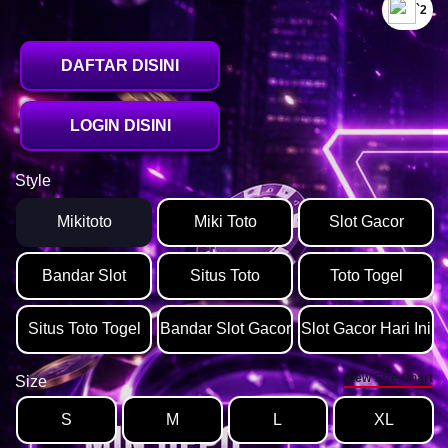
`2
DAFTAR DISINI
LOGIN DISINI
Style
Mikitoto
Miki Toto
Slot Gacor
Bandar Slot
Situs Toto
Toto Togel
Situs Toto Togel
Bandar Slot Gacor
Slot Gacor Hari Ini
View Size Chart
Size
S
M
L
XL