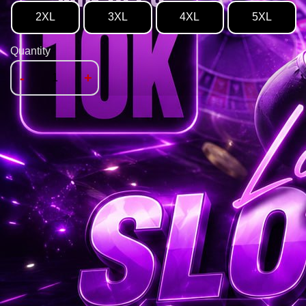
2XL
3XL
4XL
5XL
Quantity
-
+