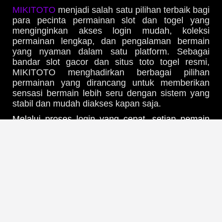
MIKITOTO
menjadi salah satu pilihan terbaik bagi
para pecinta permainan slot dan togel yang
menginginkan akses login mudah, koleksi
permainan lengkap, dan pengalaman bermain
yang nyaman dalam satu platform. Sebagai
bandar slot gacor dan situs toto togel resmi,
MIKITOTO menghadirkan berbagai pilihan
permainan yang dirancang untuk memberikan
sensasi bermain lebih seru dengan sistem yang
stabil dan mudah diakses kapan saja.
Melalui proses login yang cepat, setiap pemain
slot gacor dan toto togel dapat langsung
menikmati berbagai permainan favorit tanpa
harus menghadapi proses yang rumit. Tampilan
situs yang sederhana namun modern membuat
navigasi terasa lebih mudah, baik bagi pemain
baru maupun yang sudah berpengalaman.
Seluruh fitur disusun agar setiap pengguna bisa
menemukan permainan yang diinginkan hanya
dalam beberapa langkah.