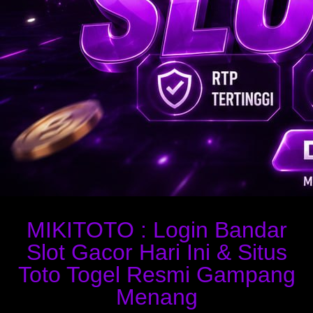
MIKITOTO : Login Bandar
Slot Gacor Hari Ini & Situs
Toto Togel Resmi Gampang
Menang