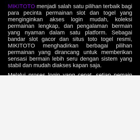
MIKITOTO
menjadi salah satu pilihan terbaik bagi
para pecinta permainan slot dan togel yang
menginginkan akses login mudah, koleksi
permainan lengkap, dan pengalaman bermain
yang nyaman dalam satu platform. Sebagai
bandar slot gacor dan situs toto togel resmi,
MIKITOTO menghadirkan berbagai pilihan
permainan yang dirancang untuk memberikan
sensasi bermain lebih seru dengan sistem yang
stabil dan mudah diakses kapan saja.
Melalui proses login yang cepat, setiap pemain
slot gacor dan toto togel dapat langsung
menikmati berbagai permainan favorit tanpa
harus menghadapi proses yang rumit. Tampilan
situs yang sederhana namun modern membuat
navigasi terasa lebih mudah, baik bagi pemain
baru maupun yang sudah berpengalaman.
Seluruh fitur disusun agar setiap pengguna bisa
menemukan permainan yang diinginkan hanya
dalam beberapa langkah.