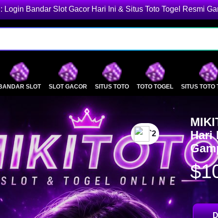
 Login Bandar Slot Gacor Hari Ini & Situs Toto Togel Resmi
BANDAR SLOT
SLOT GACOR
SITUS TOTO
TOTO TOGEL
SITUS TOTO
MIKI
Hari
`2
Gam
$1
D