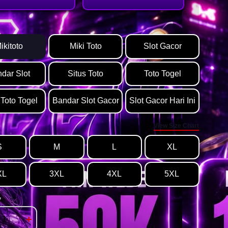
ikitoto
Miki Toto
Slot Gacor
dar Slot
Situs Toto
Toto Togel
 Toto Togel
Bandar Slot Gacor
Slot Gacor Hari Ini
View Size Chart
S
M
L
XL
XL
3XL
4XL
5XL
y
+