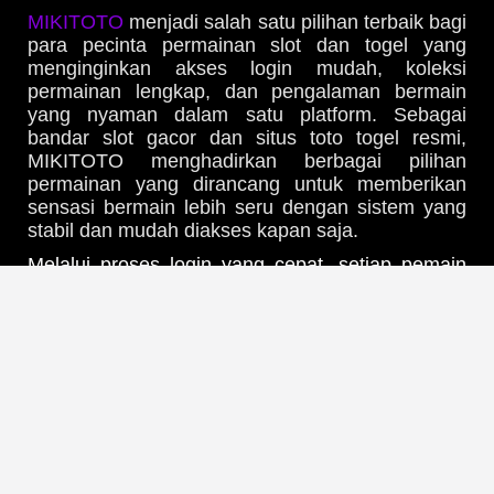
MIKITOTO
menjadi salah satu pilihan terbaik bagi
para pecinta permainan slot dan togel yang
menginginkan akses login mudah, koleksi
permainan lengkap, dan pengalaman bermain
yang nyaman dalam satu platform. Sebagai
bandar slot gacor dan situs toto togel resmi,
MIKITOTO menghadirkan berbagai pilihan
permainan yang dirancang untuk memberikan
sensasi bermain lebih seru dengan sistem yang
stabil dan mudah diakses kapan saja.
Melalui proses login yang cepat, setiap pemain
slot gacor dan toto togel dapat langsung
menikmati berbagai permainan favorit tanpa
harus menghadapi proses yang rumit. Tampilan
situs yang sederhana namun modern membuat
navigasi terasa lebih mudah, baik bagi pemain
baru maupun yang sudah berpengalaman.
Seluruh fitur disusun agar setiap pengguna bisa
menemukan permainan yang diinginkan hanya
dalam beberapa langkah.