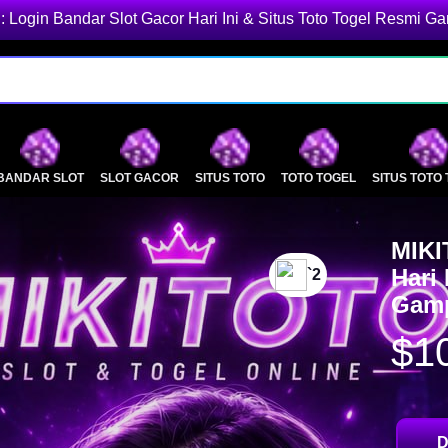
 Login Bandar Slot Gacor Hari Ini & Situs Toto Togel Resmi
BANDAR SLOT
SLOT GACOR
SITUS TOTO
TOTO TOGEL
SITUS TOTO
MIKI
Hari
`2
Gam
$1
D