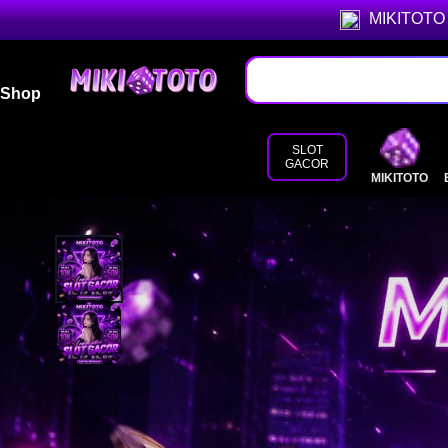
MIKITOTO :
Shop
SLOT
GACOR
MIKITOTO