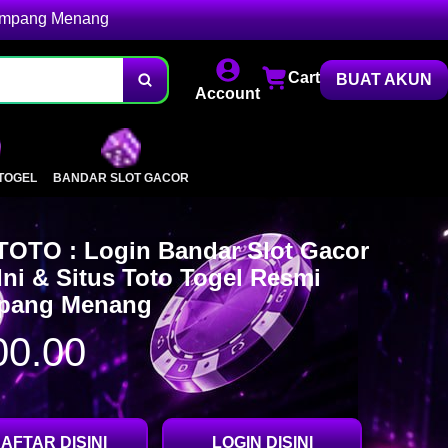
 Gampang Menang
Cart
BUAT AKUN
Account
 TOGEL
BANDAR SLOT GACOR
TOTO : Login Bandar Slot Gacor
 Ini & Situs Toto Togel Resmi
pang Menang
00.00
AFTAR DISINI
LOGIN DISINI