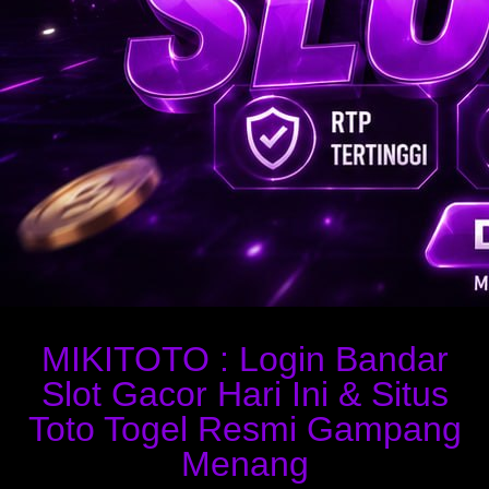
MIKITOTO : Login Bandar
Slot Gacor Hari Ini & Situs
Toto Togel Resmi Gampang
Menang