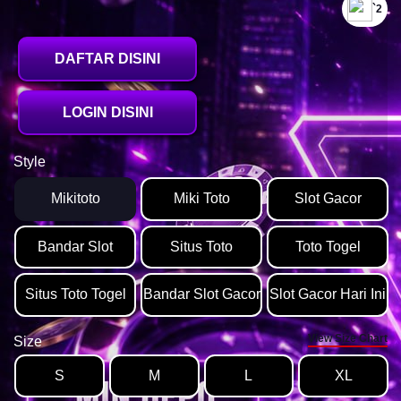
`2
DAFTAR DISINI
LOGIN DISINI
Style
Mikitoto
Miki Toto
Slot Gacor
Bandar Slot
Situs Toto
Toto Togel
Situs Toto Togel
Bandar Slot Gacor
Slot Gacor Hari Ini
View Size Chart
Size
S
M
L
XL