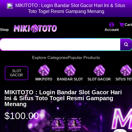
MIKITOTO : Login Bandar Slot Gacor Hari Ini & Situs
Toto Togel Resmi Gampang Menang
Cart
Shop
Account
Explore Categories
Popular Products
SLOT
GACOR
MIKITOTO
BANDAR SLOT
SLOT GACOR
SITUS TO
MIKITOTO : Login Bandar Slot Gacor Hari
Ini & Situs Toto Togel Resmi Gampang
Menang
$100.00