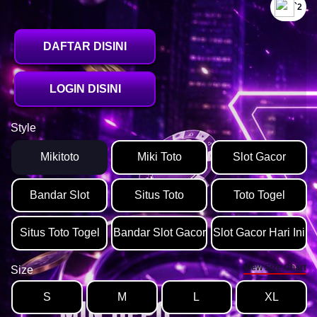
`2
DAFTAR DISINI
LOGIN DISINI
Style
Mikitoto
Miki Toto
Slot Gacor
Bandar Slot
Situs Toto
Toto Togel
Situs Toto Togel
Bandar Slot Gacor
Slot Gacor Hari Ini
View Size Chart
Size
S
M
L
XL