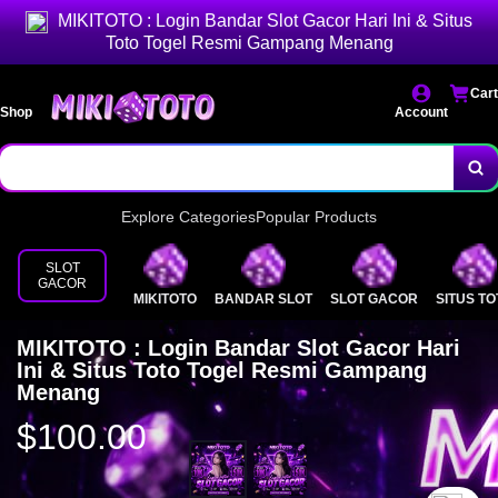
MIKITOTO : Login Bandar Slot Gacor Hari Ini & Situs
Toto Togel Resmi Gampang Menang
Cart
Shop
Account
Explore Categories
Popular Products
SLOT
GACOR
MIKITOTO
BANDAR SLOT
SLOT GACOR
SITUS TO
MIKITOTO : Login Bandar Slot Gacor Hari
Ini & Situs Toto Togel Resmi Gampang
Menang
$100.00