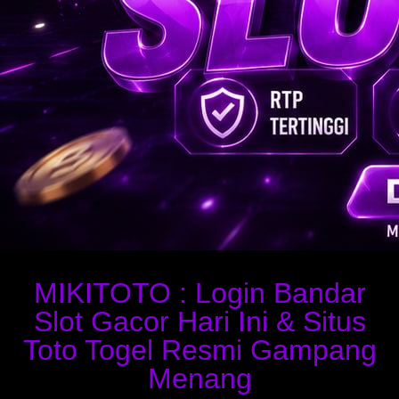
MIKITOTO : Login Bandar
Slot Gacor Hari Ini & Situs
Toto Togel Resmi Gampang
Menang