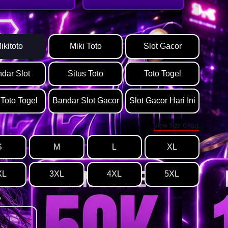
ikitoto
Miki Toto
Slot Gacor
dar Slot
Situs Toto
Toto Togel
 Toto Togel
Bandar Slot Gacor
Slot Gacor Hari Ini
View Size Chart
S
M
L
XL
XL
3XL
4XL
5XL
y
+