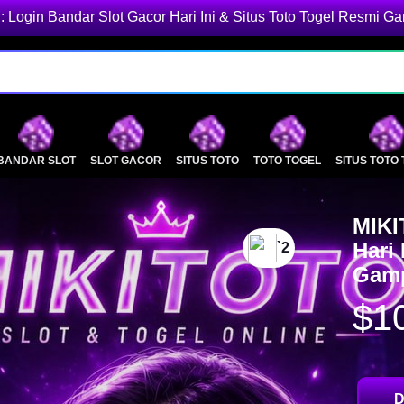
 Login Bandar Slot Gacor Hari Ini & Situs Toto Togel Resmi
BANDAR SLOT
SLOT GACOR
SITUS TOTO
TOTO TOGEL
SITUS TOTO
MIKI
Hari
`2
Gam
$1
D