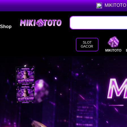
MIKITOTO :
Shop
SLOT
GACOR
MIKITOTO