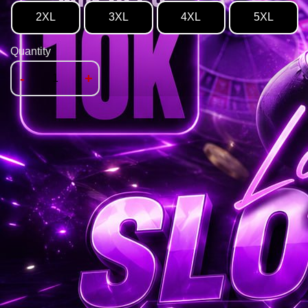
2XL
3XL
4XL
5XL
Quantity
-
+