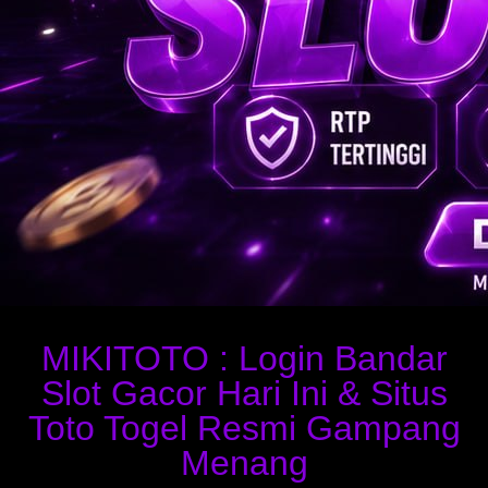
MIKITOTO : Login Bandar
Slot Gacor Hari Ini & Situs
Toto Togel Resmi Gampang
Menang