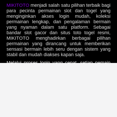
MIKITOTO
menjadi salah satu pilihan terbaik bagi
para pecinta permainan slot dan togel yang
menginginkan akses login mudah, koleksi
permainan lengkap, dan pengalaman bermain
yang nyaman dalam satu platform. Sebagai
bandar slot gacor dan situs toto togel resmi,
MIKITOTO menghadirkan berbagai pilihan
permainan yang dirancang untuk memberikan
sensasi bermain lebih seru dengan sistem yang
stabil dan mudah diakses kapan saja.
Melalui proses login yang cepat, setiap pemain
slot gacor dan toto togel dapat langsung
menikmati berbagai permainan favorit tanpa
harus menghadapi proses yang rumit. Tampilan
situs yang sederhana namun modern membuat
navigasi terasa lebih mudah, baik bagi pemain
baru maupun yang sudah berpengalaman.
Seluruh fitur disusun agar setiap pengguna bisa
menemukan permainan yang diinginkan hanya
dalam beberapa langkah.