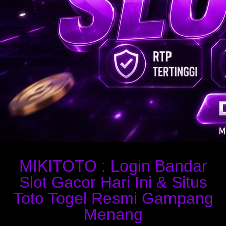
MIKITOTO : Login Bandar
Slot Gacor Hari Ini & Situs
Toto Togel Resmi Gampang
Menang