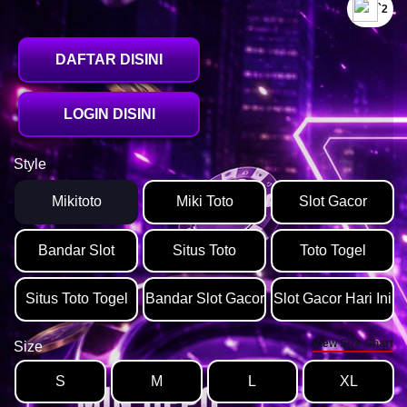
`2
DAFTAR DISINI
LOGIN DISINI
Style
Mikitoto
Miki Toto
Slot Gacor
Bandar Slot
Situs Toto
Toto Togel
Situs Toto Togel
Bandar Slot Gacor
Slot Gacor Hari Ini
View Size Chart
Size
S
M
L
XL