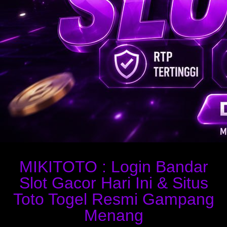
MIKITOTO : Login Bandar
Slot Gacor Hari Ini & Situs
Toto Togel Resmi Gampang
Menang