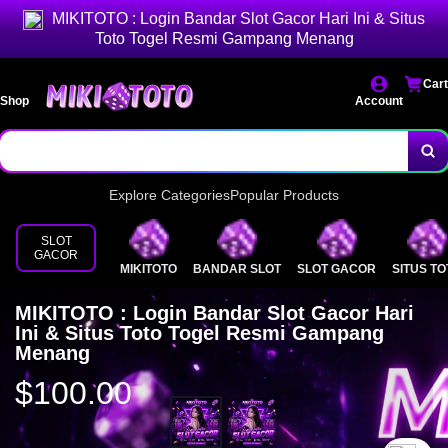
MIKITOTO : Login Bandar Slot Gacor Hari Ini & Situs
Toto Togel Resmi Gampang Menang
Cart
Shop
Account
Explore Categories
Popular Products
SLOT
GACOR
MIKITOTO
BANDAR SLOT
SLOT GACOR
SITUS TO
MIKITOTO : Login Bandar Slot Gacor Hari
Ini & Situs Toto Togel Resmi Gampang
Menang
$100.00