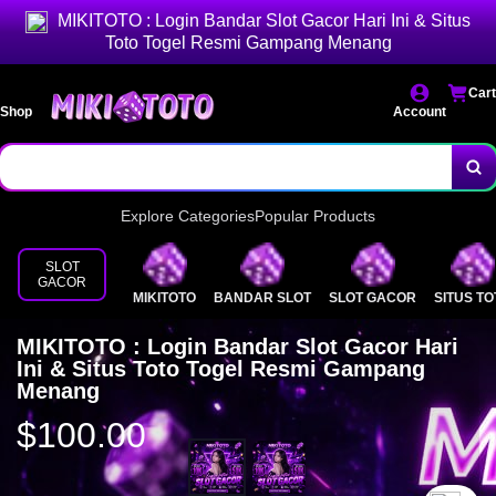
MIKITOTO : Login Bandar Slot Gacor Hari Ini & Situs
Toto Togel Resmi Gampang Menang
Cart
Shop
Account
Explore Categories
Popular Products
SLOT
GACOR
MIKITOTO
BANDAR SLOT
SLOT GACOR
SITUS TO
MIKITOTO : Login Bandar Slot Gacor Hari
Ini & Situs Toto Togel Resmi Gampang
Menang
$100.00