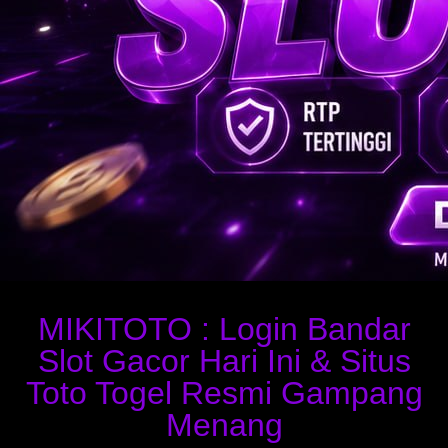
MIKITOTO : Login Bandar
Slot Gacor Hari Ini & Situs
Toto Togel Resmi Gampang
Menang