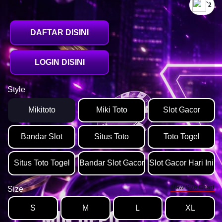
`2
DAFTAR DISINI
LOGIN DISINI
Style
Mikitoto
Miki Toto
Slot Gacor
Bandar Slot
Situs Toto
Toto Togel
Situs Toto Togel
Bandar Slot Gacor
Slot Gacor Hari Ini
View Size Chart
Size
S
M
L
XL