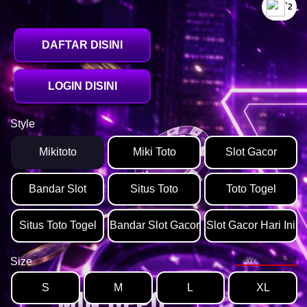
`2
DAFTAR DISINI
LOGIN DISINI
Style
Mikitoto
Miki Toto
Slot Gacor
Bandar Slot
Situs Toto
Toto Togel
Situs Toto Togel
Bandar Slot Gacor
Slot Gacor Hari Ini
View Size Chart
Size
S
M
L
XL