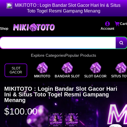
MIKITOTO : Login Bandar Slot Gacor Hari Ini & Situs
Toto Togel Resmi Gampang Menang
Cart
Shop
Account
Explore Categories
Popular Products
SLOT
GACOR
MIKITOTO
BANDAR SLOT
SLOT GACOR
SITUS TO
MIKITOTO : Login Bandar Slot Gacor Hari
Ini & Situs Toto Togel Resmi Gampang
Menang
$100.00