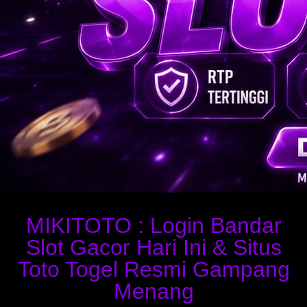
MIKITOTO : Login Bandar
Slot Gacor Hari Ini & Situs
Toto Togel Resmi Gampang
Menang