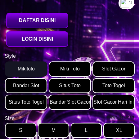
`2
DAFTAR DISINI
LOGIN DISINI
Style
Mikitoto
Miki Toto
Slot Gacor
Bandar Slot
Situs Toto
Toto Togel
Situs Toto Togel
Bandar Slot Gacor
Slot Gacor Hari Ini
View Size Chart
Size
S
M
L
XL