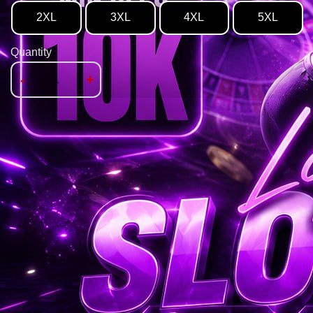
2XL
3XL
4XL
5XL
Quantity
-
+