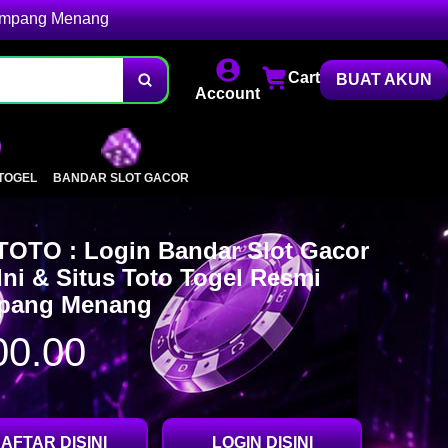
 Gampang Menang
Cart
BUAT AKUN
Account
 TOGEL
BANDAR SLOT GACOR
TOTO : Login Bandar Slot Gacor
 Ini & Situs Toto Togel Resmi
pang Menang
00.00
AFTAR DISINI
LOGIN DISINI