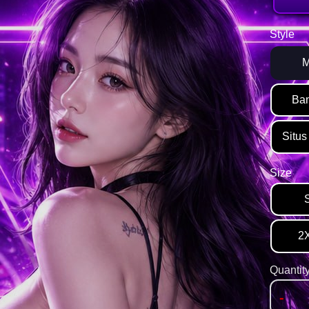
Style
M
Ban
Situs
Size
2
Quantit
-