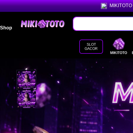
MIKITOTO :
Shop
SLOT
GACOR
MIKITOTO