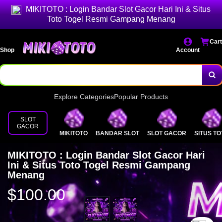
MIKITOTO : Login Bandar Slot Gacor Hari Ini & Situs
Toto Togel Resmi Gampang Menang
Cart
Shop
Account
Explore Categories
Popular Products
SLOT
GACOR
MIKITOTO
BANDAR SLOT
SLOT GACOR
SITUS TO
MIKITOTO : Login Bandar Slot Gacor Hari
Ini & Situs Toto Togel Resmi Gampang
Menang
$100.00