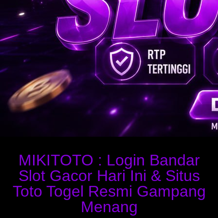
MIKITOTO : Login Bandar
Slot Gacor Hari Ini & Situs
Toto Togel Resmi Gampang
Menang