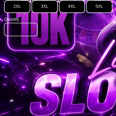
2XL
3XL
4XL
5XL
Quantity
-
+