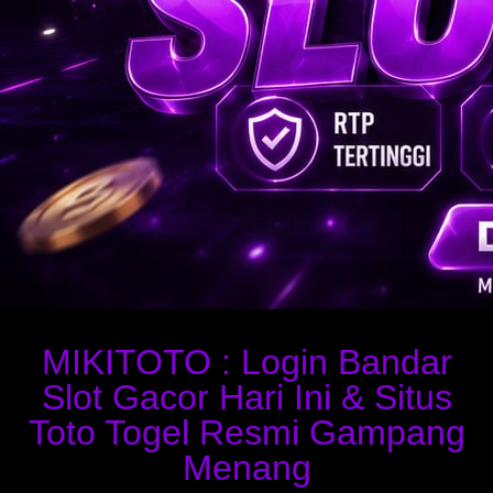
MIKITOTO : Login Bandar
Slot Gacor Hari Ini & Situs
Toto Togel Resmi Gampang
Menang