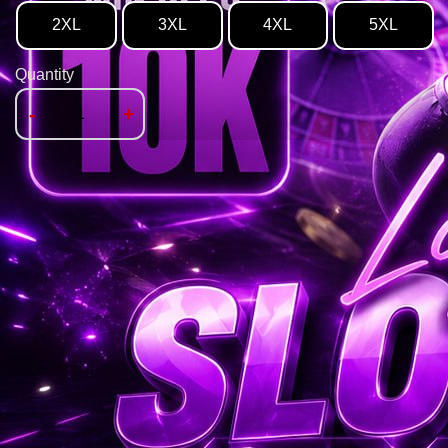
2XL
3XL
4XL
5XL
Quantity
-
+