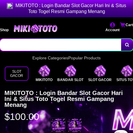
MIKITOTO : Login Bandar Slot Gacor Hari Ini & Situs
Toto Togel Resmi Gampang Menang
Cart
Shop
Account
Explore Categories
Popular Products
SLOT
GACOR
MIKITOTO
BANDAR SLOT
SLOT GACOR
SITUS TO
MIKITOTO : Login Bandar Slot Gacor Hari
Ini & Situs Toto Togel Resmi Gampang
Menang
$100.00