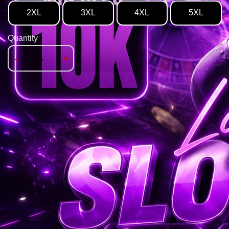
2XL
3XL
4XL
5XL
Quantity
-
+