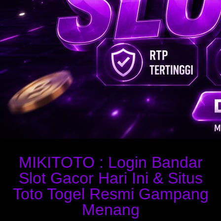
MIKITOTO : Login Bandar
Slot Gacor Hari Ini & Situs
Toto Togel Resmi Gampang
Menang