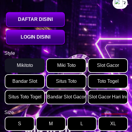
`2
DAFTAR DISINI
LOGIN DISINI
Style
Mikitoto
Miki Toto
Slot Gacor
Bandar Slot
Situs Toto
Toto Togel
Situs Toto Togel
Bandar Slot Gacor
Slot Gacor Hari Ini
View Size Chart
Size
S
M
L
XL