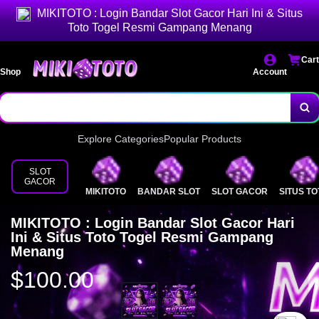
MIKITOTO : Login Bandar Slot Gacor Hari Ini & Situs
Toto Togel Resmi Gampang Menang
Cart
Shop
Account
Explore Categories
Popular Products
SLOT
GACOR
MIKITOTO
BANDAR SLOT
SLOT GACOR
SITUS TO
MIKITOTO : Login Bandar Slot Gacor Hari
Ini & Situs Toto Togel Resmi Gampang
Menang
$100.00