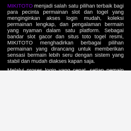
MIKITOTO
menjadi salah satu pilihan terbaik bagi
para pecinta permainan slot dan togel yang
menginginkan akses login mudah, koleksi
permainan lengkap, dan pengalaman bermain
yang nyaman dalam satu platform. Sebagai
bandar slot gacor dan situs toto togel resmi,
MIKITOTO menghadirkan berbagai pilihan
permainan yang dirancang untuk memberikan
sensasi bermain lebih seru dengan sistem yang
stabil dan mudah diakses kapan saja.
Melalui proses login yang cepat, setiap pemain
slot gacor dan toto togel dapat langsung
menikmati berbagai permainan favorit tanpa
harus menghadapi proses yang rumit. Tampilan
situs yang sederhana namun modern membuat
navigasi terasa lebih mudah, baik bagi pemain
baru maupun yang sudah berpengalaman.
Seluruh fitur disusun agar setiap pengguna bisa
menemukan permainan yang diinginkan hanya
dalam beberapa langkah.