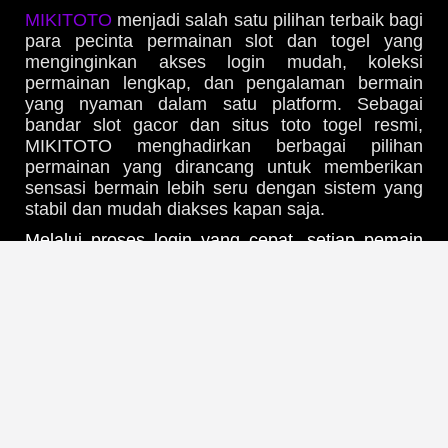
MIKITOTO
menjadi salah satu pilihan terbaik bagi
para pecinta permainan slot dan togel yang
menginginkan akses login mudah, koleksi
permainan lengkap, dan pengalaman bermain
yang nyaman dalam satu platform. Sebagai
bandar slot gacor dan situs toto togel resmi,
MIKITOTO menghadirkan berbagai pilihan
permainan yang dirancang untuk memberikan
sensasi bermain lebih seru dengan sistem yang
stabil dan mudah diakses kapan saja.
Melalui proses login yang cepat, setiap pemain
slot gacor dan toto togel dapat langsung
menikmati berbagai permainan favorit tanpa
harus menghadapi proses yang rumit. Tampilan
situs yang sederhana namun modern membuat
navigasi terasa lebih mudah, baik bagi pemain
baru maupun yang sudah berpengalaman.
Seluruh fitur disusun agar setiap pengguna bisa
menemukan permainan yang diinginkan hanya
dalam beberapa langkah.