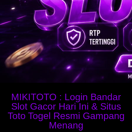
MIKITOTO : Login Bandar
Slot Gacor Hari Ini & Situs
Toto Togel Resmi Gampang
Menang