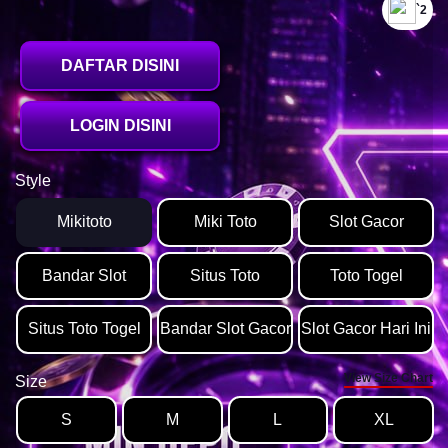
`2
DAFTAR DISINI
LOGIN DISINI
Style
Mikitoto
Miki Toto
Slot Gacor
Bandar Slot
Situs Toto
Toto Togel
Situs Toto Togel
Bandar Slot Gacor
Slot Gacor Hari Ini
View Size Chart
Size
S
M
L
XL