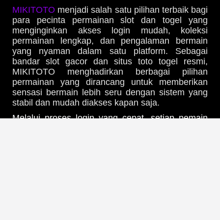
MIKITOTO
menjadi salah satu pilihan terbaik bagi
para pecinta permainan slot dan togel yang
menginginkan akses login mudah, koleksi
permainan lengkap, dan pengalaman bermain
yang nyaman dalam satu platform. Sebagai
bandar slot gacor dan situs toto togel resmi,
MIKITOTO menghadirkan berbagai pilihan
permainan yang dirancang untuk memberikan
sensasi bermain lebih seru dengan sistem yang
stabil dan mudah diakses kapan saja.
Melalui proses login yang cepat, setiap pemain
slot gacor dan toto togel dapat langsung
menikmati berbagai permainan favorit tanpa
harus menghadapi proses yang rumit. Tampilan
situs yang sederhana namun modern membuat
navigasi terasa lebih mudah, baik bagi pemain
baru maupun yang sudah berpengalaman.
Seluruh fitur disusun agar setiap pengguna bisa
menemukan permainan yang diinginkan hanya
dalam beberapa langkah.