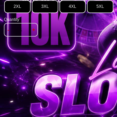
2XL
3XL
4XL
5XL
Quantity
-
+