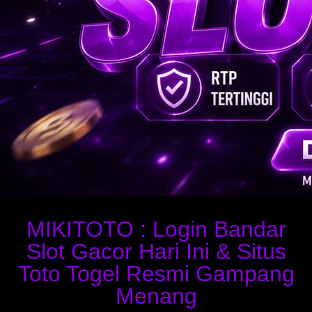
MIKITOTO : Login Bandar
Slot Gacor Hari Ini & Situs
Toto Togel Resmi Gampang
Menang