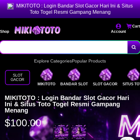
MIKITOTO : Login Bandar Slot Gacor Hari Ini & Situs
Toto Togel Resmi Gampang Menang
Cart
Shop
Account
Explore Categories
Popular Products
SLOT
GACOR
MIKITOTO
BANDAR SLOT
SLOT GACOR
SITUS TO
MIKITOTO : Login Bandar Slot Gacor Hari
Ini & Situs Toto Togel Resmi Gampang
Menang
$100.00