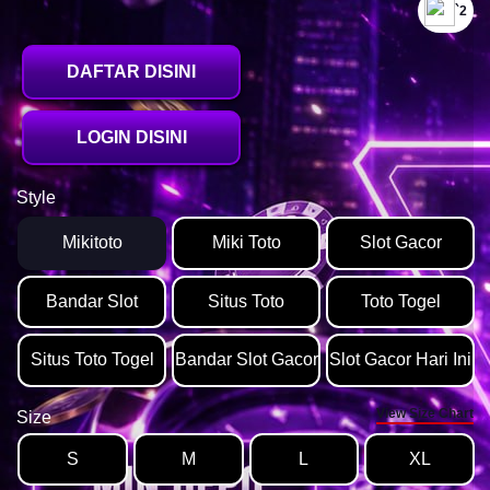
`2
DAFTAR DISINI
LOGIN DISINI
Style
Mikitoto
Miki Toto
Slot Gacor
Bandar Slot
Situs Toto
Toto Togel
Situs Toto Togel
Bandar Slot Gacor
Slot Gacor Hari Ini
View Size Chart
Size
S
M
L
XL