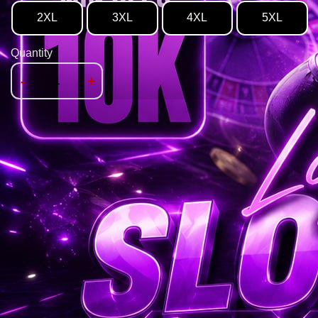
2XL
3XL
4XL
5XL
Quantity
-
+