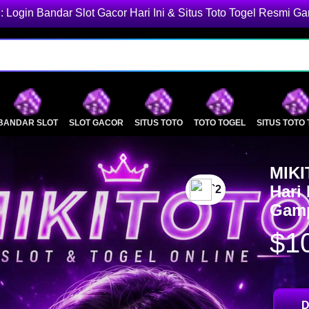
 Login Bandar Slot Gacor Hari Ini & Situs Toto Togel Resmi
BANDAR SLOT
SLOT GACOR
SITUS TOTO
TOTO TOGEL
SITUS TOTO
MIKI
Hari
`2
Gam
$1
D