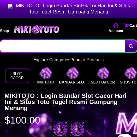
MIKITOTO : Login Bandar Slot Gacor Hari Ini & Situs
Toto Togel Resmi Gampang Menang
Cart
Shop
Account
Explore Categories
Popular Products
SLOT
GACOR
MIKITOTO
BANDAR SLOT
SLOT GACOR
SITUS TO
MIKITOTO : Login Bandar Slot Gacor Hari
Ini & Situs Toto Togel Resmi Gampang
Menang
$100.00