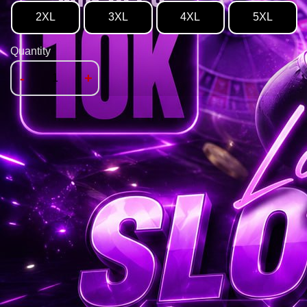
2XL
3XL
4XL
5XL
Quantity
-
+