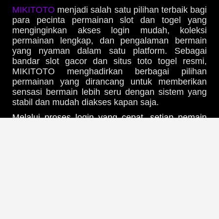
MIKITOTO
menjadi salah satu pilihan terbaik bagi
para pecinta permainan slot dan togel yang
menginginkan akses login mudah, koleksi
permainan lengkap, dan pengalaman bermain
yang nyaman dalam satu platform. Sebagai
bandar slot gacor dan situs toto togel resmi,
MIKITOTO menghadirkan berbagai pilihan
permainan yang dirancang untuk memberikan
sensasi bermain lebih seru dengan sistem yang
stabil dan mudah diakses kapan saja.
Melalui proses login yang cepat, setiap pemain
slot gacor dan toto togel dapat langsung
menikmati berbagai permainan favorit tanpa
harus menghadapi proses yang rumit. Tampilan
situs yang sederhana namun modern membuat
navigasi terasa lebih mudah, baik bagi pemain
baru maupun yang sudah berpengalaman.
Seluruh fitur disusun agar setiap pengguna bisa
menemukan permainan yang diinginkan hanya
dalam beberapa langkah.