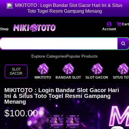
MIKITOTO : Login Bandar Slot Gacor Hari Ini & Situs
Toto Togel Resmi Gampang Menang
Cart
Shop
Account
Explore Categories
Popular Products
SLOT
GACOR
MIKITOTO
BANDAR SLOT
SLOT GACOR
SITUS TO
MIKITOTO : Login Bandar Slot Gacor Hari
Ini & Situs Toto Togel Resmi Gampang
Menang
$100.00