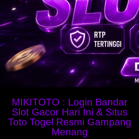
MIKITOTO : Login Bandar
Slot Gacor Hari Ini & Situs
Toto Togel Resmi Gampang
Menang