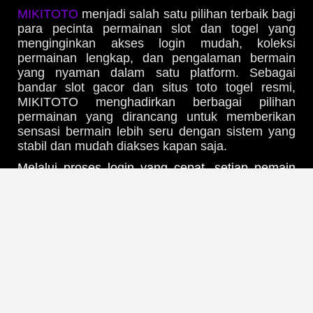
MIKITOTO
menjadi salah satu pilihan terbaik bagi
para pecinta permainan slot dan togel yang
menginginkan akses login mudah, koleksi
permainan lengkap, dan pengalaman bermain
yang nyaman dalam satu platform. Sebagai
bandar slot gacor dan situs toto togel resmi,
MIKITOTO menghadirkan berbagai pilihan
permainan yang dirancang untuk memberikan
sensasi bermain lebih seru dengan sistem yang
stabil dan mudah diakses kapan saja.
Melalui proses login yang cepat, setiap pemain
slot gacor dan toto togel dapat langsung
menikmati berbagai permainan favorit tanpa
harus menghadapi proses yang rumit. Tampilan
situs yang sederhana namun modern membuat
navigasi terasa lebih mudah, baik bagi pemain
baru maupun yang sudah berpengalaman.
Seluruh fitur disusun agar setiap pengguna bisa
menemukan permainan yang diinginkan hanya
dalam beberapa langkah.