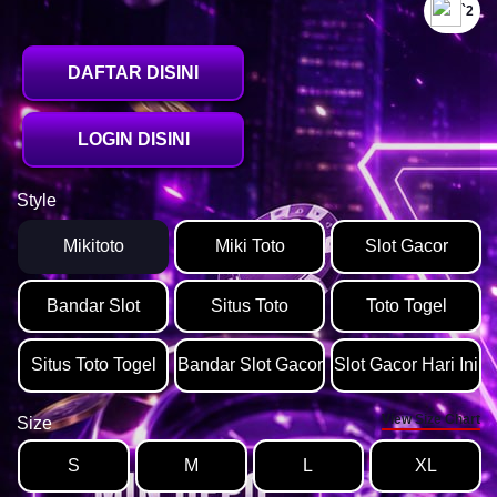
`2
DAFTAR DISINI
LOGIN DISINI
Style
Mikitoto
Miki Toto
Slot Gacor
Bandar Slot
Situs Toto
Toto Togel
Situs Toto Togel
Bandar Slot Gacor
Slot Gacor Hari Ini
View Size Chart
Size
S
M
L
XL