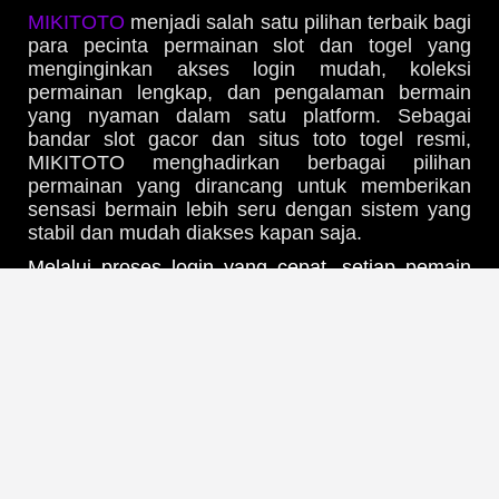
MIKITOTO
menjadi salah satu pilihan terbaik bagi
para pecinta permainan slot dan togel yang
menginginkan akses login mudah, koleksi
permainan lengkap, dan pengalaman bermain
yang nyaman dalam satu platform. Sebagai
bandar slot gacor dan situs toto togel resmi,
MIKITOTO menghadirkan berbagai pilihan
permainan yang dirancang untuk memberikan
sensasi bermain lebih seru dengan sistem yang
stabil dan mudah diakses kapan saja.
Melalui proses login yang cepat, setiap pemain
slot gacor dan toto togel dapat langsung
menikmati berbagai permainan favorit tanpa
harus menghadapi proses yang rumit. Tampilan
situs yang sederhana namun modern membuat
navigasi terasa lebih mudah, baik bagi pemain
baru maupun yang sudah berpengalaman.
Seluruh fitur disusun agar setiap pengguna bisa
menemukan permainan yang diinginkan hanya
dalam beberapa langkah.