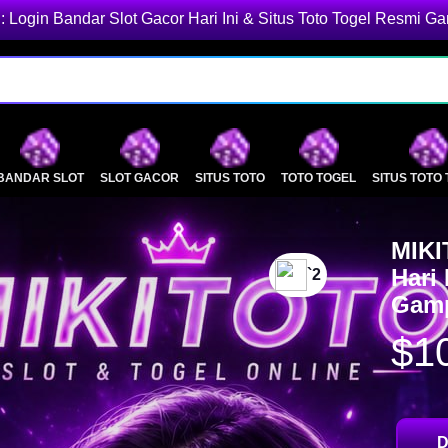
 Login Bandar Slot Gacor Hari Ini & Situs Toto Togel Resmi
BANDAR SLOT
SLOT GACOR
SITUS TOTO
TOTO TOGEL
SITUS TOTO
MIKI
Hari
`2
Gam
$1
D