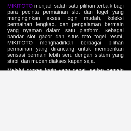
MIKITOTO
menjadi salah satu pilihan terbaik bagi
para pecinta permainan slot dan togel yang
menginginkan akses login mudah, koleksi
permainan lengkap, dan pengalaman bermain
yang nyaman dalam satu platform. Sebagai
bandar slot gacor dan situs toto togel resmi,
MIKITOTO menghadirkan berbagai pilihan
permainan yang dirancang untuk memberikan
sensasi bermain lebih seru dengan sistem yang
stabil dan mudah diakses kapan saja.
Melalui proses login yang cepat, setiap pemain
slot gacor dan toto togel dapat langsung
menikmati berbagai permainan favorit tanpa
harus menghadapi proses yang rumit. Tampilan
situs yang sederhana namun modern membuat
navigasi terasa lebih mudah, baik bagi pemain
baru maupun yang sudah berpengalaman.
Seluruh fitur disusun agar setiap pengguna bisa
menemukan permainan yang diinginkan hanya
dalam beberapa langkah.