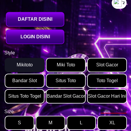
`2
DAFTAR DISINI
LOGIN DISINI
Style
Mikitoto
Miki Toto
Slot Gacor
Bandar Slot
Situs Toto
Toto Togel
Situs Toto Togel
Bandar Slot Gacor
Slot Gacor Hari Ini
View Size Chart
Size
S
M
L
XL