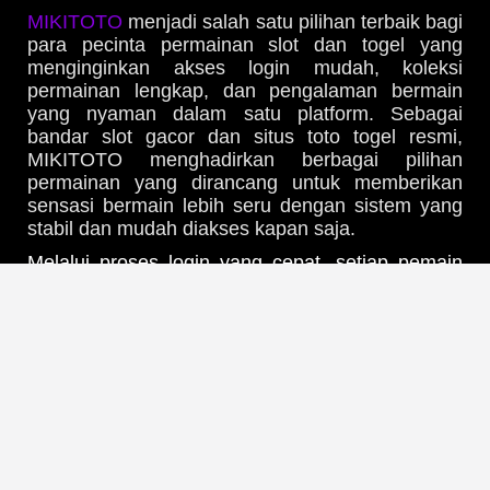
MIKITOTO
menjadi salah satu pilihan terbaik bagi
para pecinta permainan slot dan togel yang
menginginkan akses login mudah, koleksi
permainan lengkap, dan pengalaman bermain
yang nyaman dalam satu platform. Sebagai
bandar slot gacor dan situs toto togel resmi,
MIKITOTO menghadirkan berbagai pilihan
permainan yang dirancang untuk memberikan
sensasi bermain lebih seru dengan sistem yang
stabil dan mudah diakses kapan saja.
Melalui proses login yang cepat, setiap pemain
slot gacor dan toto togel dapat langsung
menikmati berbagai permainan favorit tanpa
harus menghadapi proses yang rumit. Tampilan
situs yang sederhana namun modern membuat
navigasi terasa lebih mudah, baik bagi pemain
baru maupun yang sudah berpengalaman.
Seluruh fitur disusun agar setiap pengguna bisa
menemukan permainan yang diinginkan hanya
dalam beberapa langkah.