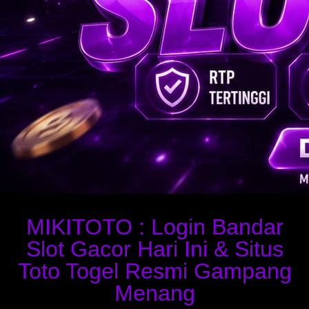
MIKITOTO : Login Bandar
Slot Gacor Hari Ini & Situs
Toto Togel Resmi Gampang
Menang