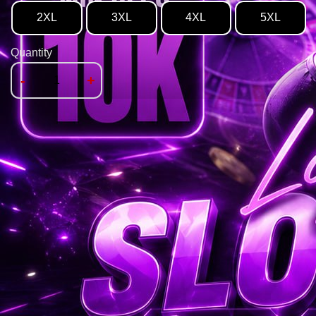
2XL
3XL
4XL
5XL
Quantity
-
+