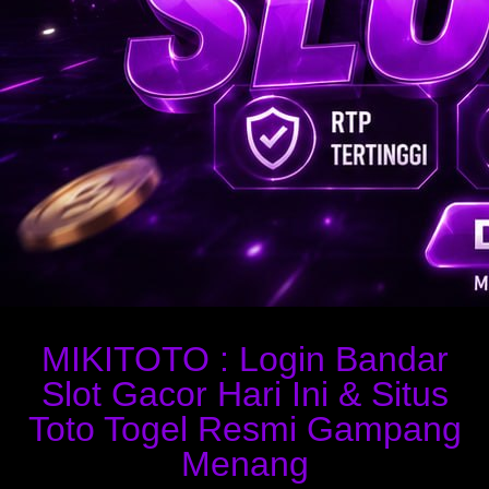
MIKITOTO : Login Bandar
Slot Gacor Hari Ini & Situs
Toto Togel Resmi Gampang
Menang