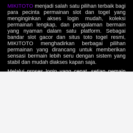
MIKITOTO
menjadi salah satu pilihan terbaik bagi
para pecinta permainan slot dan togel yang
menginginkan akses login mudah, koleksi
permainan lengkap, dan pengalaman bermain
yang nyaman dalam satu platform. Sebagai
bandar slot gacor dan situs toto togel resmi,
MIKITOTO menghadirkan berbagai pilihan
permainan yang dirancang untuk memberikan
sensasi bermain lebih seru dengan sistem yang
stabil dan mudah diakses kapan saja.
Melalui proses login yang cepat, setiap pemain
slot gacor dan toto togel dapat langsung
menikmati berbagai permainan favorit tanpa
harus menghadapi proses yang rumit. Tampilan
situs yang sederhana namun modern membuat
navigasi terasa lebih mudah, baik bagi pemain
baru maupun yang sudah berpengalaman.
Seluruh fitur disusun agar setiap pengguna bisa
menemukan permainan yang diinginkan hanya
dalam beberapa langkah.