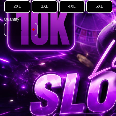
2XL
3XL
4XL
5XL
Quantity
-
+