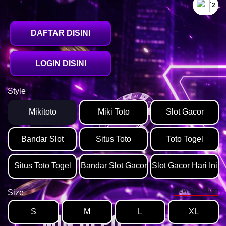
`2
DAFTAR DISINI
LOGIN DISINI
Style
Mikitoto
Miki Toto
Slot Gacor
Bandar Slot
Situs Toto
Toto Togel
Situs Toto Togel
Bandar Slot Gacor
Slot Gacor Hari Ini
View Size Chart
Size
S
M
L
XL