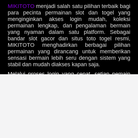
MIKITOTO
menjadi salah satu pilihan terbaik bagi
para pecinta permainan slot dan togel yang
menginginkan akses login mudah, koleksi
permainan lengkap, dan pengalaman bermain
yang nyaman dalam satu platform. Sebagai
bandar slot gacor dan situs toto togel resmi,
MIKITOTO menghadirkan berbagai pilihan
permainan yang dirancang untuk memberikan
sensasi bermain lebih seru dengan sistem yang
stabil dan mudah diakses kapan saja.
Melalui proses login yang cepat, setiap pemain
slot gacor dan toto togel dapat langsung
menikmati berbagai permainan favorit tanpa
harus menghadapi proses yang rumit. Tampilan
situs yang sederhana namun modern membuat
navigasi terasa lebih mudah, baik bagi pemain
baru maupun yang sudah berpengalaman.
Seluruh fitur disusun agar setiap pengguna bisa
menemukan permainan yang diinginkan hanya
dalam beberapa langkah.