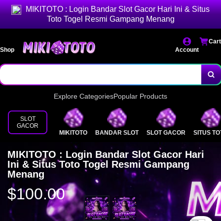
MIKITOTO : Login Bandar Slot Gacor Hari Ini & Situs
Toto Togel Resmi Gampang Menang
Cart
Shop
Account
Explore Categories
Popular Products
SLOT
GACOR
MIKITOTO
BANDAR SLOT
SLOT GACOR
SITUS TO
MIKITOTO : Login Bandar Slot Gacor Hari
Ini & Situs Toto Togel Resmi Gampang
Menang
$100.00