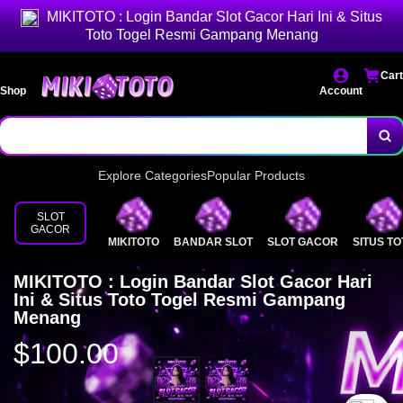
MIKITOTO : Login Bandar Slot Gacor Hari Ini & Situs
Toto Togel Resmi Gampang Menang
Cart
Shop
Account
Explore Categories
Popular Products
SLOT
GACOR
MIKITOTO
BANDAR SLOT
SLOT GACOR
SITUS TO
MIKITOTO : Login Bandar Slot Gacor Hari
Ini & Situs Toto Togel Resmi Gampang
Menang
$100.00