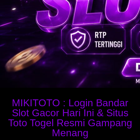
MIKITOTO : Login Bandar
Slot Gacor Hari Ini & Situs
Toto Togel Resmi Gampang
Menang