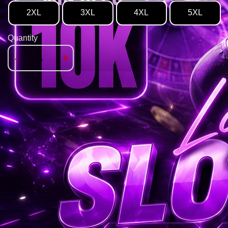
2XL
3XL
4XL
5XL
Quantity
-
+