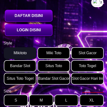
`2
DAFTAR DISINI
LOGIN DISINI
Style
Mikitoto
Miki Toto
Slot Gacor
Bandar Slot
Situs Toto
Toto Togel
Situs Toto Togel
Bandar Slot Gacor
Slot Gacor Hari Ini
View Size Chart
Size
S
M
L
XL