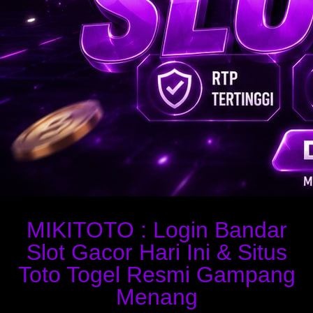
MIKITOTO : Login Bandar
Slot Gacor Hari Ini & Situs
Toto Togel Resmi Gampang
Menang