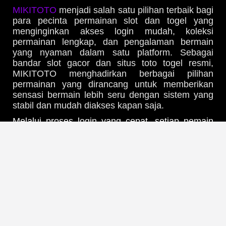
MIKITOTO
menjadi salah satu pilihan terbaik bagi
para pecinta permainan slot dan togel yang
menginginkan akses login mudah, koleksi
permainan lengkap, dan pengalaman bermain
yang nyaman dalam satu platform. Sebagai
bandar slot gacor dan situs toto togel resmi,
MIKITOTO menghadirkan berbagai pilihan
permainan yang dirancang untuk memberikan
sensasi bermain lebih seru dengan sistem yang
stabil dan mudah diakses kapan saja.
Melalui proses login yang cepat, setiap pemain
slot gacor dan toto togel dapat langsung
menikmati berbagai permainan favorit tanpa
harus menghadapi proses yang rumit. Tampilan
situs yang sederhana namun modern membuat
navigasi terasa lebih mudah, baik bagi pemain
baru maupun yang sudah berpengalaman.
Seluruh fitur disusun agar setiap pengguna bisa
menemukan permainan yang diinginkan hanya
dalam beberapa langkah.