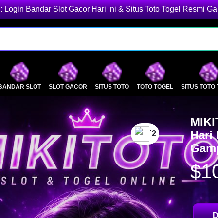
 Login Bandar Slot Gacor Hari Ini & Situs Toto Togel Resmi
BANDAR SLOT
SLOT GACOR
SITUS TOTO
TOTO TOGEL
SITUS TOTO
MIKI
Hari
`2
Gam
$1
D