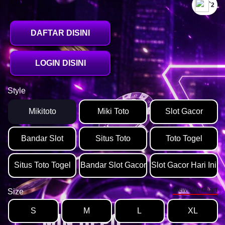
`2
DAFTAR DISINI
LOGIN DISINI
Style
Mikitoto
Miki Toto
Slot Gacor
Bandar Slot
Situs Toto
Toto Togel
Situs Toto Togel
Bandar Slot Gacor
Slot Gacor Hari Ini
View Size Chart
Size
S
M
L
XL