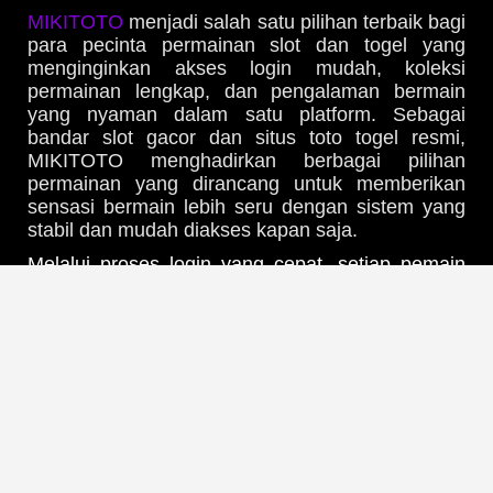
MIKITOTO
menjadi salah satu pilihan terbaik bagi
para pecinta permainan slot dan togel yang
menginginkan akses login mudah, koleksi
permainan lengkap, dan pengalaman bermain
yang nyaman dalam satu platform. Sebagai
bandar slot gacor dan situs toto togel resmi,
MIKITOTO menghadirkan berbagai pilihan
permainan yang dirancang untuk memberikan
sensasi bermain lebih seru dengan sistem yang
stabil dan mudah diakses kapan saja.
Melalui proses login yang cepat, setiap pemain
slot gacor dan toto togel dapat langsung
menikmati berbagai permainan favorit tanpa
harus menghadapi proses yang rumit. Tampilan
situs yang sederhana namun modern membuat
navigasi terasa lebih mudah, baik bagi pemain
baru maupun yang sudah berpengalaman.
Seluruh fitur disusun agar setiap pengguna bisa
menemukan permainan yang diinginkan hanya
dalam beberapa langkah.