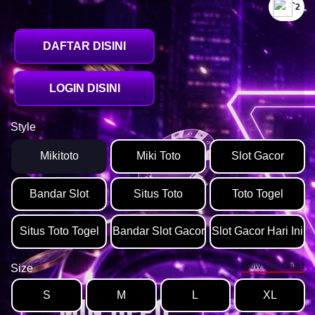
`2
DAFTAR DISINI
LOGIN DISINI
Style
Mikitoto
Miki Toto
Slot Gacor
Bandar Slot
Situs Toto
Toto Togel
Situs Toto Togel
Bandar Slot Gacor
Slot Gacor Hari Ini
View Size Chart
Size
S
M
L
XL