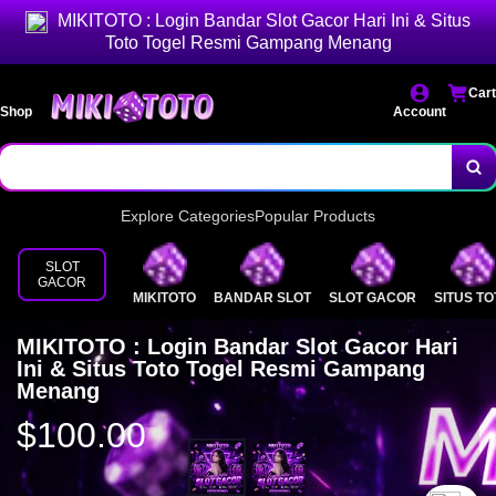
MIKITOTO : Login Bandar Slot Gacor Hari Ini & Situs
Toto Togel Resmi Gampang Menang
Cart
Shop
Account
Explore Categories
Popular Products
SLOT
GACOR
MIKITOTO
BANDAR SLOT
SLOT GACOR
SITUS TO
MIKITOTO : Login Bandar Slot Gacor Hari
Ini & Situs Toto Togel Resmi Gampang
Menang
$100.00