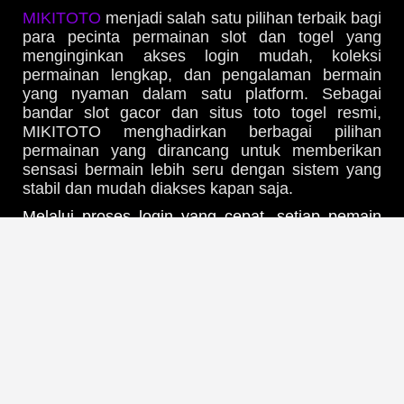
MIKITOTO
menjadi salah satu pilihan terbaik bagi
para pecinta permainan slot dan togel yang
menginginkan akses login mudah, koleksi
permainan lengkap, dan pengalaman bermain
yang nyaman dalam satu platform. Sebagai
bandar slot gacor dan situs toto togel resmi,
MIKITOTO menghadirkan berbagai pilihan
permainan yang dirancang untuk memberikan
sensasi bermain lebih seru dengan sistem yang
stabil dan mudah diakses kapan saja.
Melalui proses login yang cepat, setiap pemain
slot gacor dan toto togel dapat langsung
menikmati berbagai permainan favorit tanpa
harus menghadapi proses yang rumit. Tampilan
situs yang sederhana namun modern membuat
navigasi terasa lebih mudah, baik bagi pemain
baru maupun yang sudah berpengalaman.
Seluruh fitur disusun agar setiap pengguna bisa
menemukan permainan yang diinginkan hanya
dalam beberapa langkah.