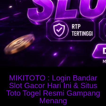
MIKITOTO : Login Bandar
Slot Gacor Hari Ini & Situs
Toto Togel Resmi Gampang
Menang