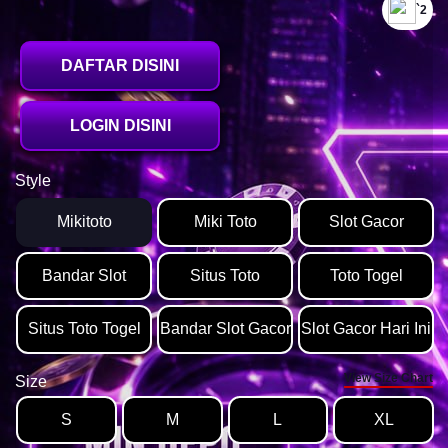
`2
DAFTAR DISINI
LOGIN DISINI
Style
Mikitoto
Miki Toto
Slot Gacor
Bandar Slot
Situs Toto
Toto Togel
Situs Toto Togel
Bandar Slot Gacor
Slot Gacor Hari Ini
View Size Chart
Size
S
M
L
XL