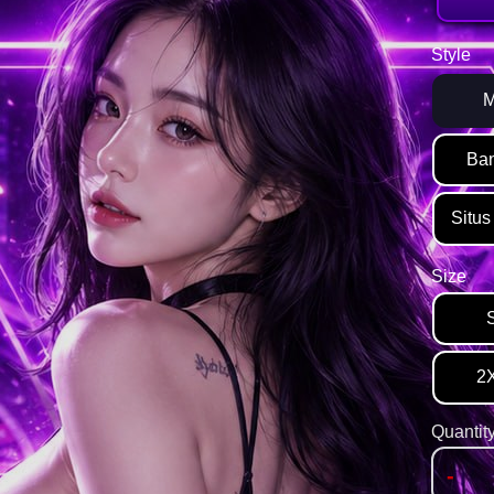
Style
M
Ban
Situs
Size
2
Quantit
-