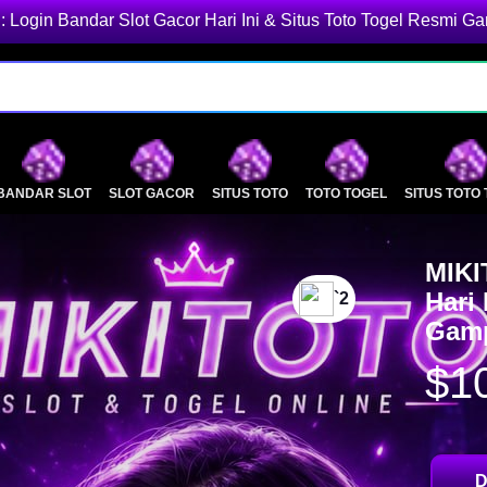
 Login Bandar Slot Gacor Hari Ini & Situs Toto Togel Resmi
BANDAR SLOT
SLOT GACOR
SITUS TOTO
TOTO TOGEL
SITUS TOTO
MIKI
Hari
`2
Gam
$1
D