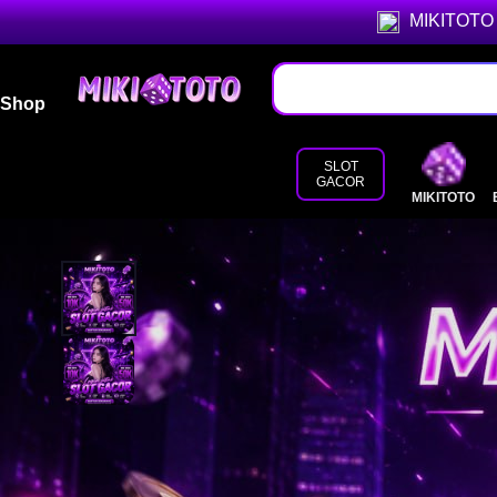
MIKITOTO :
Shop
SLOT
GACOR
MIKITOTO